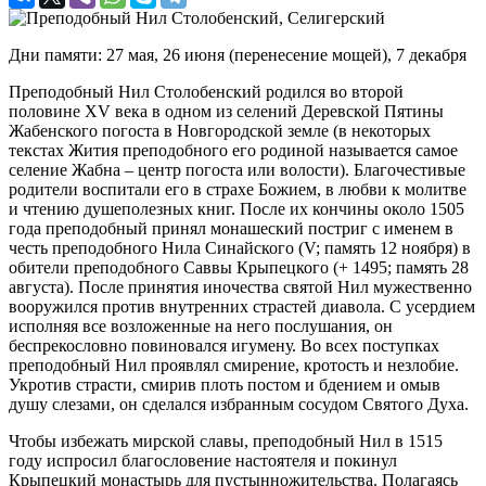
Дни памяти: 27 мая, 26 июня (перенесение мощей), 7 декабря
Преподобный Нил Столобенский родился во второй
половине XV века в одном из селений Деревской Пятины
Жабенского погоста в Новгородской земле (в некоторых
текстах Жития преподобного его родиной называется самое
селение Жабна – центр погоста или волости). Благочестивые
родители воспитали его в страхе Божием, в любви к молитве
и чтению душеполезных книг. После их кончины около 1505
года преподобный принял монашеский постриг с именем в
честь преподобного Нила Синайского (V; память 12 ноября) в
обители преподобного Саввы Крыпецкого (+ 1495; память 28
августа). После принятия иночества святой Нил мужественно
вооружился против внутренних страстей диавола. С усердием
исполняя все возложенные на него послушания, он
беспрекословно повиновался игумену. Во всех поступках
преподобный Нил проявлял смирение, кротость и незлобие.
Укротив страсти, смирив плоть постом и бдением и омыв
душу слезами, он сделался избранным сосудом Святого Духа.
Чтобы избежать мирской славы, преподобный Нил в 1515
году испросил благословение настоятеля и покинул
Крыпецкий монастырь для пустынножительства. Полагаясь