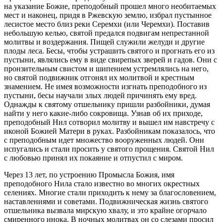
на указание Божие, преподобный прошел много необитаемых
мест и наконец, придя в Ржевскую землю, избрал пустынное
лесистое место близ реки Серемхи (или Черемхи). Поставив
небольшую келью, святой предался подвигам непрестанной
молитвы и воздержания. Пищей служили желуди и другие
плоды леса. Бесы, чтобы устрашить святого и прогнать его из
пустыни, являлись ему в виде свирепых зверей и гадов. Они с
пронзительным свистом и шипением устремлялись на него,
но святой подвижник отгонял их молитвой и крестным
знамением. Не имея возможности изгнать преподобного из
пустыни, бесы научали злых людей причинять ему вред.
Однажды к святому отшельнику пришли разбойники, думая
найти у него какие-либо сокровища. Узнав об их приходе,
преподобный Нил сотворил молитву и вышел им навстречу с
иконой Божией Матери в руках. Разбойникам показалось, что
с преподобным идет множество вооруженных людей. Они
испугались и стали просить у святого прощения. Святой Нил
с любовью принял их покаяние и отпустил с миром.
Через 13 лет, по устроению Промысла Божия, имя
преподобного Нила стало известно во многих окрестных
селениях. Многие стали приходить к нему за благословением,
наставлениями и советами. Подвижническая жизнь святого
отшельника вызвала мирскую хвалу, и это крайне огорчало
смиренного инока. В ночных молитвах он со слезами просил