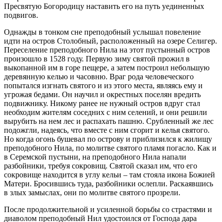
Пресвятую Богородицу наставить его на путь уединенных
подвигов.
Однажды в тонком сне преподобный услышал повеление
идти на остров Столобный, расположенный на озере Селигер.
Переселение преподобного Нила на этот пустынный остров
произошло в 1528 году. Первую зиму святой прожил в
выкопанной им в горе пещере, а затем построил небольшую
деревянную келью и часовню. Враг рода человеческого
попытался изгнать святого и из этого места, являясь ему и
угрожая бедами. Он научил и окрестных поселян вредить
подвижнику. Никому ранее не нужный остров вдруг стал
необходим жителям соседних с ним селений, и они решили
вырубить на нем лес и распахать пашню. Срубленный же лес
подожгли, надеясь, что вместе с ним сгорит и келья святого.
Но когда огонь бушевал по острову и приблизился к жилищу
преподобного Нила, по молитве святого пламя погасло. Как и
в Серемской пустыни, на преподобного Нила напали
разбойники, требуя сокровищ. Святой сказал им, что его
сокровище находится в углу кельи – там стояла икона Божией
Матери. Бросившись туда, разбойники ослепли. Раскаявшись
в злых замыслах, они по молитве святого прозрели.
После продолжительной и усиленной борьбы со страстями и
диаволом преподобный Нил удостоился от Господа дара