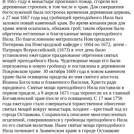
В 1665 году в монастыре произошел пожар, сгорели все
деревянные строения, в том числе и храм. Для совершения
богослужений была построена временная деревянная церковь,
а 27 мая 1667 года над гробницей преподобного Нила был
заложен новый каменный храм. Во время копания рвов для
храма земля осыпалась, обнажив гроб; таким образом были
обретены нетленные и благоуханные мощи преподобного
Нила. По благословению митрополита Новгородского
Питирима (на Новгородской кафедре с 1664 по 1672, затем –
Патриарх Всероссийский; (1673) в этот день было
установлено ежегодное празднование обретения святых
мощей преподобного Нила. Чудотворные мощи его были
переложены в новую гробницу и поставлены в деревянном
Покровском храме. 30 октября 1669 года в новом каменном
храме были освящены приделы во имя святого апостола
Иоанна Богослова и блаженного Василия, Христа ради
юродивого. Святые мощи преподобного Нила поставили в
первом приделе, а 9 апреля 1671 года перенесли их в главный
Богоявленский храм (после его освящения). С 17 мая 1756
года ежегодно стало совершаться торжественное обнесение
святых мощей вокруг монастыря, позднее – крестный ход из
города Осташкова. Сохранилось описание многочисленных
исцелений, совершившихся у гробницы преподобного Нила
по его святым молитвам. Ныне святые мощи преподобного
Нила почивают в Знаменском храме в городе Осташкове