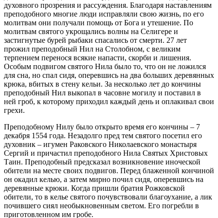
духовного прозрения и рассуждения. Благодаря наставлениям
преподобного многие люди исправляли свою жизнь, по его
молитвам они получали помощь от Бога и утешение. По
молитвам святого укрощались волны на Селигере и
застигнутые бурей рыбаки спасались от смерти. 27 лет
прожил преподобный Нил на Столобном, с великим
терпением перенося всякие напасти, скорби и лишения.
Особым подвигом святого Нила было то, что он не ложился
для сна, но спал сидя, оперевшись на два больших деревянных
крюка, вбитых в стену кельи. За несколько лет до кончины
преподобный Нил выкопал в часовне могилу и поставил в
ней гроб, к которому приходил каждый день и оплакивал свои
грехи.
Преподобному Нилу было открыто время его кончины – 7
декабря 1554 года. Незадолго пред тем святого посетил его
духовник – игумен Раковского Николаевского монастыря
Сергий и причастил преподобного Нила Святых Христовых
Таин. Преподобный предсказал возникновение иноческой
обители на месте своих подвигов. Перед блаженной кончиной
он окадил келью, а затем мирно почил сидя, оперевшись на
деревянные крюки. Когда пришли братия Рожковской
обители, то в келье святого почувствовали благоухание, а лик
почившего сиял необыкновенным светом. Его погребли в
приготовленном им гробе.