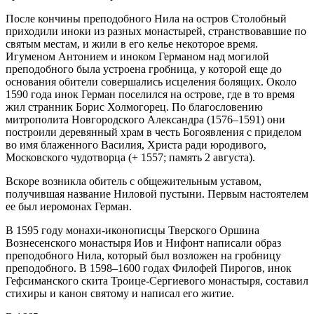
После кончины преподобного Нила на остров Столобный
приходили иноки из разных монастырей, странствовавшие по
святым местам, и жили в его келье некоторое время.
Игуменом Антонием и иноком Германом над могилой
преподобного была устроена гробница, у которой еще до
основания обители совершались исцеления болящих. Около
1590 года инок Герман поселился на острове, где в то время
жил странник Борис Холмогорец. По благословению
митрополита Новгородского Александра (1576–1591) они
построили деревянный храм в честь Богоявления с приделом
во имя блаженного Василия, Христа ради юродивого,
Московского чудотворца (+ 1557; память 2 августа).
Вскоре возникла обитель с общежительным уставом,
получившая название Ниловой пустыни. Первым настоятелем
ее был иеромонах Герман.
В 1595 году монахи-иконописцы Тверского Оршина
Вознесенского монастыря Иов и Нифонт написали образ
преподобного Нила, который был возложен на гробницу
преподобного. В 1598–1600 годах Филофей Пирогов, инок
Гефсиманского скита Троице-Сергиевого монастыря, составил
стихиры и канон святому и написал его житие.