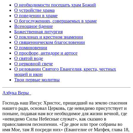
О необходимости посещать храм Божий
О устройстве храма
О поведении в храме
О богослужениях, совершаемых в храме
Всенощное бдение
Божественная литургия
О поклонах и крестном знамении
О священническом благословении
О поминовении
О просфоре, антидоре и артосе
О святой воде
О церковной свече
О целовании Святого Евангелия, креста, честных
мощей и икон
Твои первые молитвы
Азбука Веры
Господь наш Иисус Христос, пришедший на землю спасения
нашего ради, основал Церковь, где невидимо присутствует и
поныне, подавая нам все необходимое для жизни вечной, где
«невидимо Силы Небесные служат», как сказано в
православном песнопении. «Где двое или трое собраны во
имя Мое, там Я посреди них» (Евангелие от Матфея, глава 18,