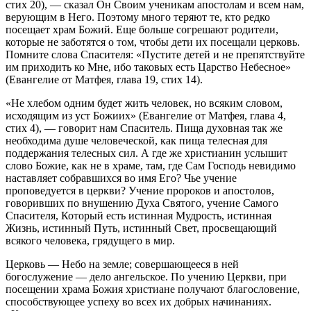
стих 20), — сказал Он Своим ученикам апостолам и всем нам,
верующим в Него. Поэтому много теряют те, кто редко
посещает храм Божий. Еще больше согрешают родители,
которые не заботятся о том, чтобы дети их посещали церковь.
Помните слова Спасителя: «Пустите детей и не препятствуйте
им приходить ко Мне, ибо таковых есть Царство Небесное»
(Евангелие от Матфея, глава 19, стих 14).
«Не хлебом одним будет жить человек, но всяким словом,
исходящим из уст Божиих» (Евангелие от Матфея, глава 4,
стих 4), — говорит нам Спаситель. Пища духовная так же
необходима душе человеческой, как пища телесная для
поддержания телесных сил. А где же христианин услышит
слово Божие, как не в храме, там, где Сам Господь невидимо
наставляет собравшихся во имя Его? Чье учение
проповедуется в церкви? Учение пророков и апостолов,
говоривших по внушению Духа Святого, учение Самого
Спасителя, Который есть истинная Мудрость, истинная
Жизнь, истинный Путь, истинный Свет, просвещающий
всякого человека, грядущего в мир.
Церковь — Небо на земле; совершающееся в ней
богослужение — дело ангельское. По учению Церкви, при
посещении храма Божия христиане получают благословение,
способствующее успеху во всех их добрых начинаниях.