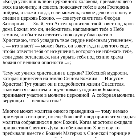
«Когда услышишь звон церковного колокола, призывающего
всех на молитву, и совесть подскажет тебе: в дом Господень
пойдем, отложи тогда, если можешь, всякое дело в сторону и
спеши в церковь Божию, — советует святитель Феофан
Затворник. — Знай, что Ангел хранитель твой зовет под кров
дома Божия; это он, небожитель, напоминает тебе о Небе
земном, чтобы там освятить твою душу благодатию
Христовою, чтоб усладить твое сердце небесным утешением,
а — кто знает? — может быть, он зовет туда и для того еще,
чтобы отвести тебя от искушения, которого не избежать тебе,
если дома останешься, или укрыть тебя под сению храма
Божия от великой опасности...»;
Чему же учится христианин в церкви? Небесной мудрости,
которая принесена на землю Сыном Божиим — Иисусом
Христом! Тут узнает он и подробности жизни Спасителя,
знакомится с житием и поучениями угодников Божиих,
принимает участие в молитве церковной. А соборная молитва
верующих — великая сила!
Многое может молитва одного праведника — тому немало
примеров в истории, но еще больший плод приносит усердная
молитва собравшихся в дом Божий. Когда апостолы ожидали
пришествия Святого Духа по обетованию Христову, то
пребывали вместе с Божией Матерью в Сионской горнице в