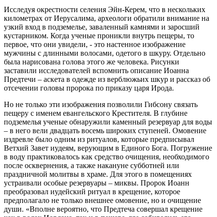
Исследуя окрестности селения Эйн-Керем, что в нескольких
километрах от Иерусалима, археологи обратили внимание на
узкий вход в подземелье, заваленный камнями и заросший
кустарником. Когда ученые проникли внутрь пещеры, то
первое, что они увидели, - это настенное изображение
мужчины с длинными волосами, одетого в шкуру. Отдельно
была нарисована голова этого же человека. Рисунки
заставили исследователей вспомнить описание Иоанна
Предтечи – аскета в одежде из верблюжьих шкур и рассказ об
отсечении головы пророка по приказу царя Ирода.
Но не только эти изображения позволили Гибсону связать
пещеру с именем евангельского Крестителя. В глубине
подземелья ученые обнаружили каменный резервуар для воды
– в него вели двадцать восемь широких ступеней. Омовение
издревле было одним из ритуалов, которые предписывал
Ветхий Завет иудеям, верующим в Единого Бога. Погружение
в воду практиковалось как средство очищения, необходимого
после осквернения, а также накануне субботней или
праздничной молитвы в храме. Для этого в помещениях
устраивали особые резервуары – миквы. Пророк Иоанн
преобразовал иудейский ритуал в крещение, которое
предполагало не только внешнее омовение, но и очищение
души. «Вполне вероятно, что Предтеча совершал крещение