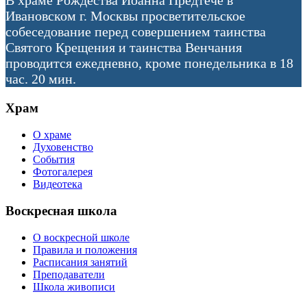
В храме Рождества Иоанна Предтече в
Ивановском г. Москвы просветительское
собеседование перед совершением таинства
Святого Крещения и таинства Венчания
проводится ежедневно, кроме понедельника в 18
час. 20 мин.
Храм
О храме
Духовенство
События
Фотогалерея
Видеотека
Воскресная школа
О воскресной школе
Правила и положения
Расписания занятий
Преподаватели
Школа живописи