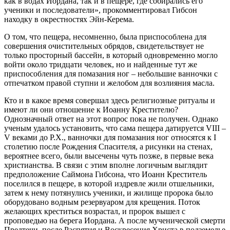
как в водах Иордана, так и в пещере, где собирались его
ученики и последователи», прокомментировал Гибсон
находку в окрестностях Эйн-Керема.
О том, что пещера, несомненно, была приспособлена для
совершения очистительных обрядов, свидетельствует не
только просторный бассейн, в который одновременно могло
войти около тридцати человек, но и найденные тут же
приспособления для помазания ног – небольшие ванночки с
отпечатком правой ступни и желобом для возлияния масла.
Кто и в какое время совершал здесь религиозные ритуалы и
имеют ли они отношение к Иоанну Крестителю?
Однозначный ответ на этот вопрос пока не получен. Однако
ученым удалось установить, что сама пещера датируется VIII –
V веками до Р.Х., ванночки для помазания ног относятся к I
столетию после Рождения Спасителя, а рисунки на стенах,
вероятнее всего, были высечены чуть позже, в первые века
христианства. В связи с этим вполне логичным выглядит
предположение Саймона Гибсона, что Иоанн Креститель
поселился в пещере, в которой издревле жили отшельники,
затем к нему потянулись ученики, и жилище пророка было
оборудовано водным резервуаром для крещения. Поток
желающих креститься возрастал, и пророк вышел с
проповедью на берега Иордана. А после мученической смерти
Предтечи, после Распятия и Воскресения Христа в подземелье