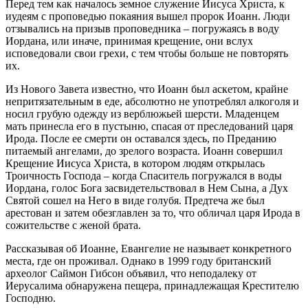
Перед тем как началось земное служение Иисуса Христа, к
иудеям с проповедью покаяния вышел пророк Иоанн. Люди
отзывались на призыв проповедника – погружаясь в воду
Иордана, или иначе, принимая крещение, они вслух
исповедовали свои грехи, с тем чтобы больше не повторять
их.
Из Нового Завета известно, что Иоанн был аскетом, крайне
непритязательным в еде, абсолютно не употреблял алкоголя и
носил грубую одежду из верблюжьей шерсти. Младенцем
мать принесла его в пустыню, спасая от преследований царя
Ирода. После ее смерти он оставался здесь, по Преданию
питаемый ангелами, до зрелого возраста. Иоанн совершил
Крещение Иисуса Христа, в котором людям открылась
Троичность Господа – когда Спаситель погружался в воды
Иордана, голос Бога засвидетельствовал в Нем Сына, а Дух
Святой сошел на Него в виде голубя. Предтеча же был
арестован и затем обезглавлен за то, что обличал царя Ирода в
сожительстве с женой брата.
Рассказывая об Иоанне, Евангелие не называет конкретного
места, где он проживал. Однако в 1999 году британский
археолог Саймон Гибсон объявил, что неподалеку от
Иерусалима обнаружена пещера, принадлежащая Крестителю
Господню.