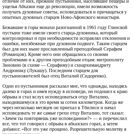
отличие от них, прежние пустынники, населявшие пещеры и
ущелья Абхазии еще до революции, имели возможность
получать духовные советы, исповедоваться и причащаться у
опытных духовных старцев Ново-Афонского монастыря.
Бежавшие в горы монахи разогнанной в 1961 году Глинской
пустыни тоже имели своего старца-духовника, который
контролировал и при необходимости исправлял отклонения и
ошибки, неизбежные при духовном подвиге. Таким старцем
был для них ныне прославленный преподобный Серафим
(Романцов). Кроме него они обращались со своими
проблемами и к другим преподобным отцам: митрополиту
Зиновию (в схиме — Серафиму) и схиархимандриту
Андронику (Лукашу). Последним старцем для
пустынножителей был отец Виталий (Сидоренко).
Один из пустынников рассказал мне, что однажды, находясь
далеко в горах и имея нужду в исповеди, он подошел к краю
обрыва и стал вслух исповедоваться отцу Виталию,
находившемуся в это время за сотни километров. Когда же
через несколько месяцев он приехал в Тбилиси и начал
исповедовать те же самые грехи отцу Виталию, тот сказал:
«Зачем ты повторяешь уже исповеданное?» — и перечислил
все, что тот говорил с обрыва в абхазских горах, а затем
добавил: «Все это уже прощено. Разрешительную молитву я