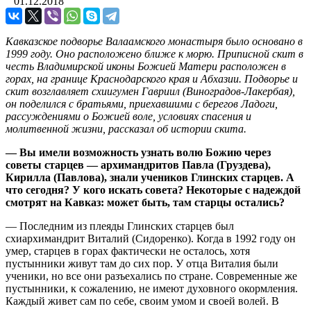
01.12.2018
Кавказское подворье Валаамского монастыря было основано в
1999 году. Оно расположено ближе к морю. Приписной скит в
честь Владимирской иконы Божией Матери расположен в
горах, на границе Краснодарского края и Абхазии. Подворье и
скит возглавляет схиигумен Гавриил (Виноградов-Лакербая),
он поделился с братьями, приехавшими с берегов Ладоги,
рассуждениями о Божией воле, условиях спасения и
молитвенной жизни, рассказал об истории скита.
— Вы имели возможность узнать волю Божию через
советы старцев — архимандритов Павла (Груздева),
Кирилла (Павлова), знали учеников Глинских старцев. А
что сегодня? У кого искать совета? Некоторые с надеждой
смотрят на Кавказ: может быть, там старцы остались?
— Последним из плеяды Глинских старцев был
схиархимандрит Виталий (Сидоренко). Когда в 1992 году он
умер, старцев в горах фактически не осталось, хотя
пустынники живут там до сих пор. У отца Виталия были
ученики, но все они разъехались по стране. Современные же
пустынники, к сожалению, не имеют духовного окормления.
Каждый живет сам по себе, своим умом и своей волей. В