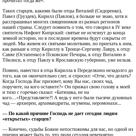
прочитал тогда же».
Таких старцев, какими были отцы Виталий (Сидоренко),
Павел (Груздев), Кирилл (Павлов), я больше не знаю, хотя и
расспрашивал многих священников из разных регионов
нашей страны. Следует помнить о том, что говорил в IV веке
святитель Нифонт Кипрский: святые не исчезнут до конца
земной истории, но в последние времена будут сокрыты от
людей. Мы живем их святыми молитвами, но приехать к ним,
как раньше к отцу Кириллу в Троице-Сергиеву Лавру, к отцу
Савве (Остапенко) в Псковские Печоры, к отцу Виталию в
Тбилиси, к отцу Павлу в Ярославскую губернию, уже нельзя.
Помню, навестил я отца Кирилла в Переделкино незадолго до
того, как он окончательно слег, и спросил: «Отче, что делать?
Когда Господь Вас призовет, кому Вы нас, своих чад,
поручите, на кого оставите?» Он прижал свою голову к моей
и тихо с горечью сказал: «Батюшка, не на
кого…»Представляете?! А ведь у него были тысячи духовных
чад — архиереи, архимандриты, игумены, иеромонахи...
— По какой причине Господь не дает сегодня людям
«открытых» старцев?
— Конечно, судьбы Божии непостижимы для нас, но одной из
причин может быть то, что люди сегодня невероятно