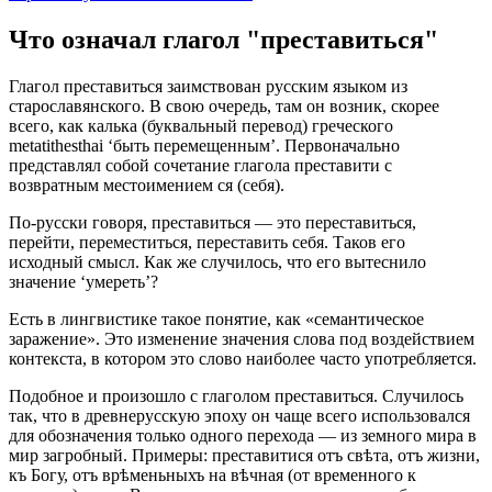
Что означал глагол "преставиться"
Глагол преставиться заимствован русским языком из
старославянского. В свою очередь, там он возник, скорее
всего, как калька (буквальный перевод) греческого
metatithesthai ‘быть перемещенным’. Первоначально
представлял собой сочетание глагола преставити с
возвратным местоимением ся (себя).
По-русски говоря, преставиться — это переставиться,
перейти, переместиться, переставить себя. Таков его
исходный смысл. Как же случилось, что его вытеснило
значение ‘умереть’?
Есть в лингвистике такое понятие, как «семантическое
заражение». Это изменение значения слова под воздействием
контекста, в котором это слово наиболее часто употребляется.
Подобное и произошло с глаголом преставиться. Случилось
так, что в древнерусскую эпоху он чаще всего использовался
для обозначения только одного перехода — из земного мира в
мир загробный. Примеры: преставитися отъ свѣта, отъ жизни,
къ Богу, отъ врѣменьныхъ на вѣчная (от временного к