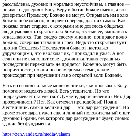
расслаблены, духовно и морально неустойчивы, а главное —
не имеют доверия к Богу. Веру в бытие Божие имеют, а вот
довериться Промыслу Божию не могут. Открывать им волю
Божию небезопасно, в первую очередь, для них самих. Как
показал опыт старцев, с которыми мне довелось общаться,
люди умоляют открыть волю Божию, а узнав ее, выполнять
отказываются. Так, следуя своему мнению, попирают волю
Божию, совершая тягчайший грех. Ведь это открытый бунт
против Создателя! Последствия бывают настолько
удручающими, что наблюдая их, я приходил в ужас. А вот
если они не выполнят совет духовника, таких страшных
последствий переживать не придется. Конечно, могут быть
неприятности, но они несоизмеримы с теми, какие
происходят при нарушении явно открытой воли Божией.
Есть и сегодня сильные молитвенники, чьи просьбы к Богу
помогают исцелять людей. Есть утешители. Но что
подразумевает старчество? Думаете, дар исцелений? Нет. Дар
прозорливости? Нет. Как отмечал преподобный Иоанн
Лествичник, самый великий дар — это дар рассуждения. Но
кроме этого дара нужен еще и личный положительный опыт
духовной брани, без которого дар рассуждения будет, словно
здание без фундамента.
https://zen.yandex.ru/media/valaam