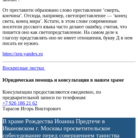
От преставити образовано слово преставление ‘смерть,
кончина’. Отсюда, например, светопреставление — ‘конец
света, конец мира’. Кстати, в этом слове современные
носители русского языка часто делают ошибку, считая, что
пишется оно как светопредставление. На самом деле к
глаголу представлять оно не имеет отношения, букву Д в нем
писать не нужно.
https://zen.yandex.ru
Воскресные листки
Юридическая помощь и консультация в нашем храме
Консультации предоставляются ежедневно, по
предварительной записи по телефонам:
+7 926 186 21 62
Тарасов Игорь Викторович
В храме Рождества Иоанна Предтече в
Ивановском г. Москвы просветительское
собеседование перед совершением таинства