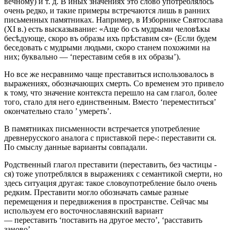
вечному) и т. д. В иных значениях это слово употреблялось
очень редко, и такие примеры встречаются лишь в ранних
письменных памятниках. Например, в Изборнике Святослава
(XI в.) есть высказывание: «Аще бо съ мудрыми человѣкы
бесѣдующе, скоро въ образы ихъ прѣставим ся» (Если будем
беседовать с мудрыми людьми, скоро станем похожими на
них; буквально — ‘переставим себя в их образы’).
Но все же несравнимо чаще преставиться использовалось в
выражениях, обозначающих смерть. Со временем это привело
к тому, что значение контекста перешло на сам глагол, более
того, стало для него единственным. Вместо ‘переместиться’
окончательно стало ’ умереть’.
В памятниках письменности встречается употребление
древнерусского аналога с приставкой пере-: переставити ся.
По смыслу данные варианты совпадали.
Родственный глагол преставити (переставить, без частицы -
ся) тоже употреблялся в выражениях с семантикой смерти, но
здесь ситуация другая: такое словоупотребление было очень
редким. Преставити могло обозначать самые разные
перемещения и передвижения в пространстве. Сейчас мы
используем его восточнославянский вариант
— переставить ‘поставить на другое место’, ‘расставить
заново’.