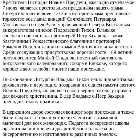
Крестителя Господня Иоанна Предтечи, ежегодно отмечаемое
7 июля, является престольным праздником нашего храма.
Литургию в нынешнее – 213-е в истории храма престольное
торжество возглавил викарий Святейшего Патриарха
Московского и всея Руси, управляющий Северо-Восточным
викариатством епископ Подольский Тихон. Владыке
сослужил настоятель - протоиерей Петр Захаров, а также
благочинный Рождественского благочиния протоиерей
Ермилов Иоанн и клирики храмов Восточного викариатства.
Среди сослужащих присутствовал дорогой гость – 89-летний
протопресвитер Матфей Стаднюк, почетный настоятель
Богоявленского кафедрального собора в Елохове, которого
хорошо знают и любят многие наши прихожане.
По окончании Литургии Владыка Тихон тепло приветствовал
духовенство и верующих, поздравив их с днем памяти святого
Иоанна Предтечи, являющего своей верностью Богу пример
для каждого христианина. В дар Владыке о.Петр Захаров
преподнес икону празника.
В церковном дворе состоялся концерт хора прихожан, а также
были накрыты столы и устроено чаепитие с храмовой
выпечкой для всех желающих. Педагоги воскресной школы
организовали и провели для детей мастер-классы по
бисероплетению и изготовлению различных поделок.