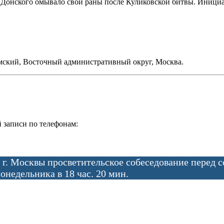
ия Донского омывало свои раны после Куликовской битвы. Иниц
омский, Восточный административный округ, Москва.
 записи по телефонам:
 г. Москвы просветительское собеседование перед 
онедельника в 18 час. 20 мин.