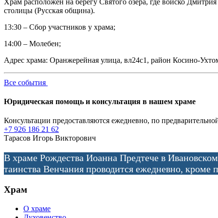
Храм расположен на берегу Святого озера, где войско Дмитр
столицы (Русская община).
13:30 – Сбор участников у храма;
14:00 – Молебен;
Адрес храма: Оранжерейная улица, вл24с1, район Косино-Ухт
Все события
Юридическая помощь и консультация в нашем храме
Консультации предоставляются ежедневно, по предварительной
+7 926 186 21 62
Тарасов Игорь Викторович
В храме Рождества Иоанна Предтече в Ивановском
таинства Венчания проводится ежедневно, кроме п
Храм
О храме
Духовенство