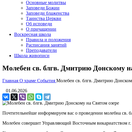
Основные молитвы
Заповеди Божии
Заповеди блаженства
Таинства Церкви
Об исповеди
О причащении
Воскресная школа
Правила и положения
Расписания занятий
Преподаватели
Школа живописи
Молебен св. блгв. Дмитрию Донскому н
Главная
О храме
События
Молебен св. блгв. Дмитрию Донском
01.06.2026
Почтительнейше информируем вас о проведении молебна св. 
Молебен совершит Управляющий Восточным викариатством г.