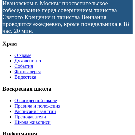
Ивановском г. Москвы просветительское
собеседование перед совершением таинства
Святого Крещения и таинства Венчания
проводится ежедневно, кроме понедельника в 18
час. 20 мин.
Храм
О храме
Духовенство
События
Фотогалерея
Видеотека
Воскресная школа
О воскресной школе
Правила и положения
Расписания занятий
Преподаватели
Школа живописи
Информация