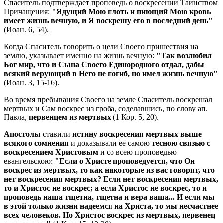
Спаситель подтверждает проповедь о воскресении Таинством
Причащения:
"Ядущий Мою плоть и пиющий Мою кровь
имеет жизнь вечную, и Я воскрешу его в последний день"
(Иоан. 6, 54).
Когда Спаситель говорить о цели Своего пришествия на
землю, указывает именно на жизнь вечную:
"Так возлюбил
Бог мир, что и Сына Своего Единородного отдал, дабы
всякий верующий в Него не погиб, но имел жизнь вечную"
(Иоан. 3, 15-16).
Во время пребывания Своего на земле Спаситель воскрешал
мертвых и Сам воскрес из гроба, соделавшись, по слову ап.
Павла,
первенцем из мертвых
(1 Кор. 5, 20).
Апостолы
ставили
истину воскресения мертвых выше
всякого сомнения
и доказывали ее самою
тесною связью с
воскресением Христовым
и со всею проповедью
евангельскою:
"Если о Христе проповедуется, что Он
воскрес из мертвых, то как никоторые из вас говорят, что
нет воскресения мертвых? Если нет воскресения мертвых,
то и Христос не воскрес; а если Христос не воскрес, то и
проповедь наша тщетна, тщетна и вера ваша... И если мы
в этой только жизни надеемся на Христа, то мы несчастнее
всех человеков. Но Христос воскрес из мертвых, первенец