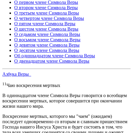
О первом члене Символа Веры
О втором члене Символа Веры
О третьем члене Символа Веры
О четвертом члене Символа Веры
О пятом члене Символа Веры
О шестом члене Символа Веры
О седьмом члене Символа Веры
О восьмом члене Символа Веры
О девятом члене Символа Веры
О десятом члене Символа Веры
Об одиннадцатом члене Символа Веры
О двенадцатом члене Символа Веры
Азбука Веры
11
Чаю воскресения мертвых
В одиннадцатом члене Символа Веры говорится о всеобщем
воскресении мертвых, которое совершится при окончании
жизни нашего мира.
Воскресение мертвых, которого мы "чаем" (ожидаем)
последует одновременно со вторым и славным пришествием
Господа нашего Иисуса Христа и будет состоять в том, что
тела всех умерших соединятся со своими душами и оживут.