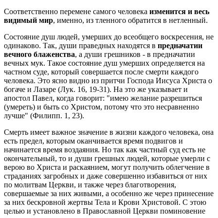
Соответственно перемене самого человека
изменится и весь
видимый мир
, именно, из тленного обратится в нетленный.
Состояние душ людей, умерших до всеобщего воскресения, не
одинаково. Так, души праведных находятся в
предначатии
вечного блаженства
, а души грешников - в предначатии
вечных мук. Такое состояние душ умерших определяется на
частном суде, который совершается после смерти каждого
человека. Это ясно видно из притчи Господа Иисуса Христа о
богаче и Лазаре (Лук. 16, 19-31). На это же указывает и
апостол Павел, когда говорит: "имею желание разрешиться
(умереть) и быть со Христом, потому что это несравненно
лучше" (Филипп. 1, 23).
Смерть имеет важное значение в жизни каждого человека, она
есть предел, которым оканчивается время подвигов и
начинается время воздаяния. Но так как частный суд есть не
окончательный, то и души грешных людей, которые умерли с
верою во Христа и раскаянием, могут получить облегчение в
страданиях загробных и даже совершенно избавиться от них
по молитвам Церкви, и также через благотворения,
совершаемые за них живыми, а особенно же через принесение
за них бескровной жертвы Тела и Крови Христовой. С этою
целью и установлено в Православной Церкви поминовение