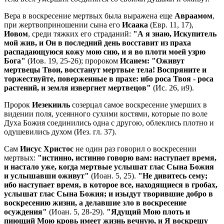
Вера в воскресение мертвых была выражена еще
Авраамом
,
при жертвоприношении сына его
Исаака
(Евр. 11, 17),
Иовом
, среди тяжких его страданий:
"А я знаю, Искупитель
мой жив, и Он в последний день восставит из праха
распадающуюся кожу мою сию, и я во плоти моей узрю
Бога"
(Иов. 19, 25-26); пророком
Исаием: "Оживут
мертвецы Твои, восстанут мертвые тела! Воспряните и
торжествуйте, поверженные в прахе: ибо роса Твоя - роса
растений, и земля извергнет мертвецов"
(Ис. 26, и9).
Пророк
Иезекииль
созерцал самое воскресение умерших в
видении поля, усеянного сухими костями, которые по воле
Духа Божия соединились одна с другою, облеклись плотно и
одушевились духом (Иез. гл. 37).
Сам
Иисус Христос
не один раз говорил о воскресении
мертвых:
"истинно, истинно говорю вам: наступает время,
и настало уже, когда мертвые услышат глас Сына Божия
и услышавши оживут"
(Иоан. 5, 25).
"Не дивитесь сему;
ибо наступает время, в которое все, находящиеся в гробах,
услышат глас Сына Божия; и изыдут творившие добро в
воскресению жизни, а делавшие зло в воскресение
осуждения"
(Иоан. 5, 28-29).
"Ядущий Мою плоть и
пиющий Мою кровь имеет жизнь вечную, и Я воскрешу