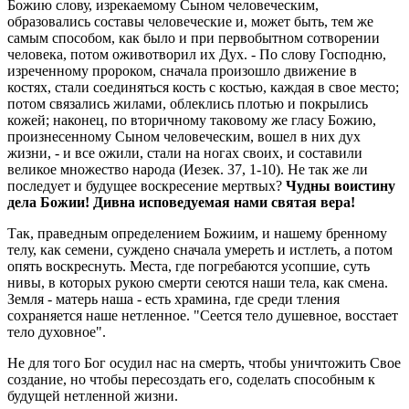
Божию слову, изрекаемому Сыном человеческим,
образовались составы человеческие и, может быть, тем же
самым способом, как было и при первобытном сотворении
человека, потом оживотворил их Дух. - По слову Господню,
изреченному пророком, сначала произошло движение в
костях, стали соединяться кость с костью, каждая в свое место;
потом связались жилами, облеклись плотью и покрылись
кожей; наконец, по вторичному таковому же гласу Божию,
произнесенному Сыном человеческим, вошел в них дух
жизни, - и все ожили, стали на ногах своих, и составили
великое множество народа (Иезек. 37, 1-10). Не так же ли
последует и будущее воскресение мертвых?
Чудны воистину
дела Божии! Дивна исповедуемая нами святая вера!
Так, праведным определением Божиим, и нашему бренному
телу, как семени, суждено сначала умереть и истлеть, а потом
опять воскреснуть. Места, где погребаются усопшие, суть
нивы, в которых рукою смерти сеются наши тела, как смена.
Земля - матерь наша - есть храмина, где среди тления
сохраняется наше нетленное. "Сеется тело душевное, восстает
тело духовное".
Не для того Бог осудил нас на смерть, чтобы уничтожить Свое
создание, но чтобы пересоздать его, соделать способным к
будущей нетленной жизни.