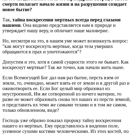
смерти полагает начало жизни и на разрушении созидает
новое бытие?
Так,
тайна воскресения мертвых всегда перед глазами
нашими
. Она видимо представляется нам в природе и
утверждает нашу веру, и обличает наше маловерие.
Но, несмотря на это, в нашем уме может возникнуть вопрос:
"как могут воскреснуть мертвые, когда тела умерших
обращаются в прах и уничтожаются"?
Допустим и это, хотя в самой сущности этого не бывает. Как
воскреснут мертвые? Так же точно, как начали жить ныне.
Если Всемогущей Бог дал нам раз бытие, персть взем от
земли, то, очевидно, может взять ее от земли и в другой раз и
оживотворить ее. Если Бог целый мир образовал из
неустроенной, Им же сотворенной из ничего материи, то
разве не может образовать снова тел наших из персти земной,
и представить их теми же самыми телами и в том же самом,
только обновленном, виде?
Господь уже образно показал пророку тайну воскресения
нашего из мертвых. Ему представилось в видении поле,
усеянное сухими костями человеческими. Из этих костей, по