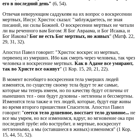
его в последний день"
(6, 54).
Отвечая неверующим саддукеям на их вопрос о воскресении
мертвых, Иисус Христос сказал: "заблуждаетесь, не зная
писаний, ни силы Божией. О воскресении мертвых не читали
ли вы реченного вам Богом: Я Бог Авраама, и Бог Исаака, и
Бог Иакова?
Бог не есть Бог мертвых, но живых
" (Матф. 22,
29, 31, 32).
Апостол Павел говорит: "Христос воскрес из мертвых,
первенец из умерших. Ибо как смерть через человека, так чрез
человека и воскресение мертвых.
Как в Адаме все умирают,
так во Христе все оживут
" (1 Кор. 15, 20, 21, 22).
В момент всеобщего воскресения тела умерших людей
изменятся, по существу своему тела будут те же самые,
которые мы теперь имеем, но по качеству будут отличны от
нынешних тел - они будут духовны - нетленны и бессмертны.
Изменятся тела также и тех людей, которые, будут еще живы
во время второго пришествия Спасителя. Апостол Павел
говорит: "
сеется тело душевное, восстает тело духовное...
не
все мы умрем, но все изменимся, вдруг, во мгновение ока при
последней трубе: ибо вострубит, и мертвые, воскреснут
нетленными, а мы (оставшиеся в живых) изменимся" (1 Кор.
15, 44, 51, 52).