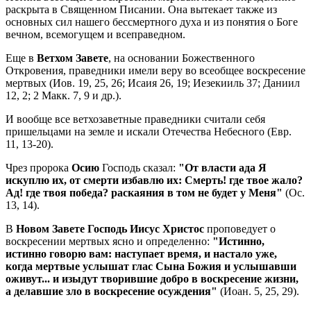
раскрыта в Священном Писании. Она вытекает также из
основных сил нашего бессмертного духа и из понятия о Боге
вечном, всемогущем и всеправедном.
Еще в
Ветхом Завете
, на основании Божественного
Откровения, праведники имели веру во всеобщее воскресение
мертвых (Иов. 19, 25, 26; Исаия 26, 19; Иезекииль 37; Даниил
12, 2; 2 Макк. 7, 9 и др.).
И вообще все ветхозаветные праведники считали себя
пришельцами на земле и искали Отечества Небесного (Евр.
11, 13-20).
Чрез пророка
Осию
Господь сказал:
"От власти ада Я
искуплю их, от смерти избавлю их: Смерть! где твое жало?
Ад! где твоя победа? раскаяния в том не будет у Меня"
(Ос.
13, 14).
В
Новом Завете Господь Иисус Христос
проповедует о
воскресении мертвых ясно и определенно:
"Истинно,
истинно говорю вам: наступает время, и настало уже,
когда мертвые услышат глас Сына Божия и услышавши
оживут... и изыдут творившие добро в воскресение жизни,
а делавшие зло в воскресение осуждения"
(Иоан. 5, 25, 29).