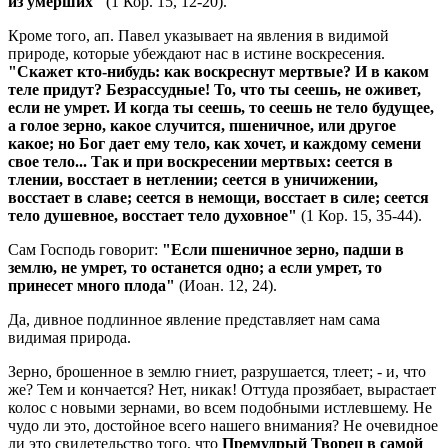
из умерших"
(1 Кор. 15, 12-20).
Кроме того, ап. Павел указывает на явления в видимой
природе, которые убеждают нас в истине воскресения.
"Скажет кто-нибудь: как воскреснут мертвые? И в каком
теле придут? Безрассудные! То, что ты сеешь, не оживет,
если не умрет. И когда ты сеешь, то сеешь не тело будущее,
а голое зерно, какое случится, пшеничное, или другое
какое; но Бог дает ему тело, как хочет, и каждому семени
свое тело... Так и при воскресении мертвых: сеется в
тлении, восстает в нетлении; сеется в уничижении,
восстает в славе; сеется в немощи, восстает в силе; сеется
тело душевное, восстает тело духовное"
(1 Кор. 15, 35-44).
Сам Господь говорит:
"Если пшеничное зерно, падши в
землю, не умрет, то останется одно; а если умрет, то
принесет много плода"
(Иоан. 12, 24).
Да, дивное подлинное явление представляет нам сама
видимая природа.
Зерно, брошенное в землю гниет, разрушается, тлеет; - и, что
же? Тем и кончается? Нет, никак! Оттуда прозябает, вырастает
колос с новыми зернами, во всем подобными истлевшему. Не
чудо ли это, достойное всего нашего внимания? Не очевидное
ли это свидетельство того, что
Премудрый Творец в самой