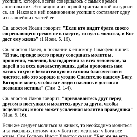
усопших, которое, всегда совершалось с самых времен
апостольских. Это видно и из первой христианской литургии
св. ап. Иакова: в ней поминовение усопших составляет одну
из главнейших частей ее.
Св. апостол Иоанн говорит:
"Если кто видит брата своего
согрешающего грехом не к смерти, то пусть молится, и Бог
даст ему жизнь"
(1 Иоан. 5, 16).
Св. апостол Павел, в послании к епископу Тимофею пишет:
"И так, прежде всего прошу совершать молитвы,
прошения, моления, благодарения за всех человеков, за
царей и за всех начальствующих, дабы проводить нам
жизнь тихую и безмятежную во всяком благочестии и
чистоте, ибо это хорошо и угодно Спасителю нашему Богу,
Который хочет, чтобы все люди спаслись и достигли
познания истины"
(Тим. 2, 1-4).
Св. апостол Иаков говорит:
"признавайтесь друг перед
другом в поступках и молитесь друг за друга, чтобы
исцелиться; много может усиленная молитва праведника"
(Иак. 5, 16).
Если же следует молиться за живых, то необходимо молиться
и за умерших, потому что у Бога нет мертвых: у Бога все
живы. Сам Господь Иисус Христос сказал:
"Бог же не есть