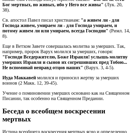
Бог мертвых, но живых, ибо у Него все живы"
(Лук. 20,
38).
Св. апостол Павел писал христианам:
"а живем ли - для
Господа живем, умираем ли - для Господа умираем, и
потому живем ли или умираем, всегда Господни"
(Римл. 14,
8).
Еще в Ветхом Завете совершалась молитва за умерших. Так,
например, пророк Варух молился за умерших, говоря:
"Господи Вседержителю, Боже Израиля! услышь молитву
умерших Израиля и сынов их согрешивших пред Тобою...
Не вспоминай неправд отцов наших"
(Варух. 3, 4-5).
Иуда Маккавей
молился и приносил жертву за умерших
воинов (2 Макк. 12, 39-45).
Учение о поминовении умерших основано как на Священном
Писании, так особенно на Священном Предании.
Беседа о всеобщем воскресении
мертвых
Истина всеобщего воскресения мертвых ясно и определенно