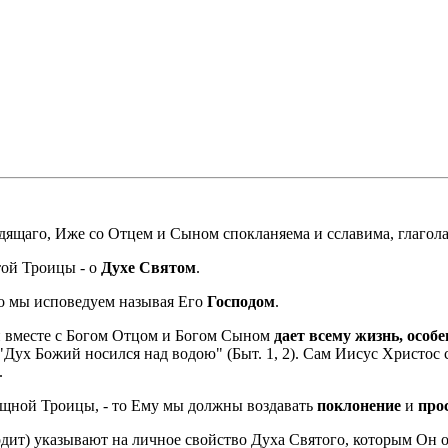
одящаго, Иже со Отцем и Сыном спокланяема и сславима, глагол
той Троицы - о
Духе Святом
.
то мы исповедуем называя Его
Господом
.
н вместе с Богом Отцом и Богом Сыном
дает всему жизнь, особ
"Дух Божий носился над водою" (Быт. 1, 2). Сам Иисус Христос 
.
ущной Троицы, - то Ему мы должны воздавать
поклонение
и
про
ходит) указывают на личное свойство Духа Святого, которым Он 