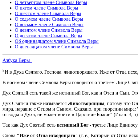
О четвертом члене Символа Веры
О пятом члене Символа Веры
О шестом члене Символа Веры
О седьмом члене Символа Веры
О восьмом члене Символа Веры
О девятом члене Символа Веры
О десятом члене Символа Веры
Об одиннадцатом члене Символа Веры
О двенадцатом члене Символа Веры
Азбука Веры
8
И в Духа Святаго, Господа, животворящаго, Иже от Отца исх
В восьмом члене Символа Веры говорится о третьем Лице Свя
Дух Святый есть такой же истинный Бог, как и Отец и Сын. Э
Дух Святый также называется
Животворящим
, потому что О
мира, наравне с Отцом и Сыном. Сказано, при творении мира: 
от воды и Духа, не может войти в Царствие Божие" (Иоан. 3, 5)
Так как Дух Святый есть
истинный Бог
- третье Лицо Единос
Слова
"Иже от Отца исходящаго"
(т. е., Который от Отца ис