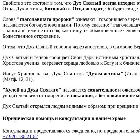
Свойство это состоит в том, что
Дух Святый всегда исходит о
Отца, Дух истины,
Который от Отца исходит
, Он будет свидет
Слова
"глаголавшаго пророки"
означают "говорившего через
называются богодухновенными. Потому сказано: "глаголавшаго 
- написаны ими не от себя, как пишутся обыкновенные человеч
Божественное откровение.
О том, что Дух Святый говорил через апостолов, в Символе Вер
Дух Святый и теперь сообщает Свои Дары истинным христиана
Христова учения, согревает сердца любовью к Богу и к ближне
Иисус Христос назвал Духа Святого -
"Духом истины"
(Иоан. 
(Матф. 12, 31).
"Хулой на Духа Святаго"
называется
сознательное
и
ожесто
уводит человека от смирения и
покаяния
, а
без покаяния не 
Дух Святый открылся людям видимым образом: при крещении Го
Юридическая помощь и консультация в нашем храме
Консультации предоставляются ежедневно, по предварительной
+7 926 186 21 62