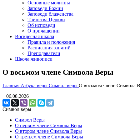
Основные молитвы
Заповеди Божии
Заповеди блаженства
Таинства Церкви
Об исповеди
О причащении
Воскресная школа
Правила и положения
Расписания занятий
Преподаватели
Школа живописи
О восьмом члене Символа Веры
Главная
Азбука веры
Символ веры
О восьмом члене Символа 
06.08.2026
Символ веры
Символ Веры
О первом члене Символа Веры
О втором члене Символа Веры
О третьем члене Символа Веры