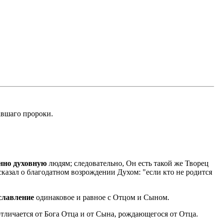
авшаго пророки.
енно духовную
людям; следовательно, Он есть такой же Творец
сказал о благодатном возрождении Духом: "если кто не родится
славление
одинаковое и равное с Отцом и Сыном.
отличается от Бога Отца и от Сына, рождающегося от Отца.