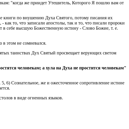
икам: "когда же приидет Утешитель, Которого Я пошлю вам от
ые книги по внушению Духа Святого, потому писания их
 как то, что записали апостолы, так и то, что писали пророки
т в себе высшую Божественную истину - Слово Божие, т. е.
о в этом не сомневался.
святых таинствах Дух Святый просвещает верующих светом
остятся человекам; а хула на Духа не простится человекам"
 5, 6) Сознательное, же и ожесточенное сопротивление истине
ется.
столов в виде огненных языков.