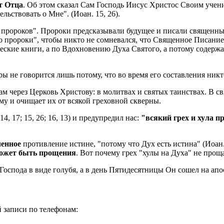
т Отца
. Об этом сказал Сам Господь Иисус Христос Своим учен
ельствовать о Мне". (Иоан. 15, 26).
 пророков". Пророки предсказывали будущее и писали священн
пророки", чтобы никто не сомневался, что Священное Писание, -
еские книги, а по Вдохновению Духа Святого, а потому содержа
ы не говорится лишь потому, что во время его составления никт
м через Церковь Христову: в молитвах и святых таинствах. В 
му и очищает их от всякой греховной скверны.
14, 17; 15, 26; 16, 13) и предупредил нас:
"всякий грех и хула пр
ченное
противление истине, "потому что Дух есть истина" (Иоан.
может быть прощения
. Вот почему грех "хулы на Духа" не проща
спода в виде голубя, а в день Пятидесятницы Он сошел на апо
 записи по телефонам: