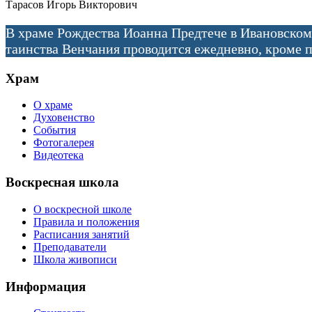
Тарасов Игорь Викторович
В храме Рождества Иоанна Предтече в Ивановском
таинства Венчания проводится ежедневно, кроме п
Храм
О храме
Духовенство
События
Фотогалерея
Видеотека
Воскресная школа
О воскресной школе
Правила и положения
Расписания занятий
Преподаватели
Школа живописи
Информация