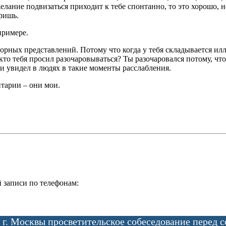
лание подвизаться приходит к тебе спонтанно, то это хорошо, н
уришь.
примере.
юзорных представлений. Потому что когда у тебя складывается и
 кто тебя просил разочаровываться? Ты разочаровался потому, ч
ни увидел в людях в такие моменты расслабления.
нтарии – они мои.
 записи по телефонам:
 г. Москвы просветительское собеседование перед 