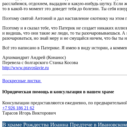
расслабимся, отдохнем, выдадим и какую-нибудь шутку. Если же
то в какой-то момент это доведет тебя до болезни. Ты себя изн
Поэтому святой Антоний и дал наставление охотнику на этом 
Поэтому и я сказал тебе, что Патерик не создает никаких илл
и видишь, что они такие же люди, то ты разочаровываешься. А
разочароваться, но знай меру и не смущайся ничем, что бы ты 
Всё это написано в Патерике. Я имею в виду истории, а комме
Архимандрит Андрей (Конанос)
Перевела с болгарского Станка Косова
http://www.pravoslavie.ru
Воскресные листки
Юридическая помощь и консультация в нашем храме
Консультации предоставляются ежедневно, по предварительной
+7 926 186 21 62
Тарасов Игорь Викторович
В храме Рождества Иоанна Предтече в Ивановском