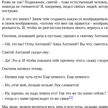
Разве не так? Подвижник, святой – тоже естественный человек, 
никогда не гневаются? Я, например, видел святых людей, кото
построже.
А что это значит? Зачем тебе создавать какую-то воображаемую 
в своем воображении, «потому что мне так нравится – воображат
реальность. И, чтобы не разглагольствовать много, вернусь к 
Охотник, искавший дичь в пустыне, пришел к святому Антонию и
– Ой, это вы? Отец Антоний? Авва Антоний? Вы что, смеетесь
Святой Антоний сказал ему:
– Да! Это я. И чтобы показать тебе причину этого, скажу след
Охотник натянул тетиву.
– Натяни еще чуть-чуть! Еще немного. Еще немного.
– Но, отче мой, больше нельзя! Лук сломается!
– Ну, хорошо, не надо ломать его! Так что же ты понял сейчас?
[3]
– тогда и с нами происходит то же самое
.
Мы люди, можем молиться весь день и всю ночь, целыми днями не 