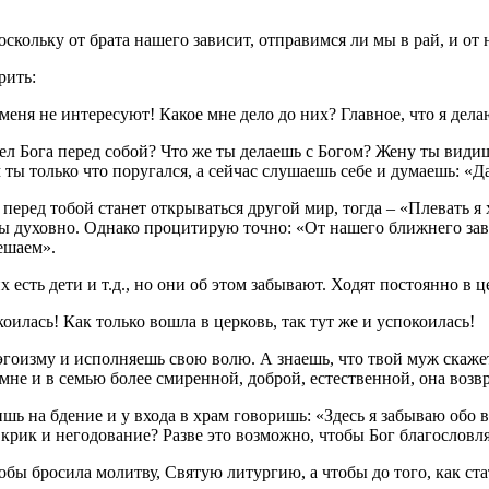
кольку от брата нашего зависит, отправимся ли мы в рай, и от н
рить:
 меня не интересуют! Какое мне дело до них? Главное, что я дела
дел Бога перед собой? Что же ты делаешь с Богом? Жену ты види
м ты только что поругался, а сейчас слушаешь себе и думаешь: «
перед тобой станет открываться другой мир, тогда – «Плевать я
мы духовно. Однако процитирую точно: «От нашего ближнего зави
решаем».
есть дети и т.д., но они об этом забывают. Ходят постоянно в ц
коилась! Как только вошла в церковь, так тут же и успокоилась!
 эгоизму и исполняешь свою волю. А знаешь, что твой муж скаже
 мне и в семью более смиренной, доброй, естественной, она возв
шь на бдение и у входа в храм говоришь: «Здесь я забываю обо 
й крик и негодование? Разве это возможно, чтобы Бог благословл
 чтобы бросила молитву, Святую литургию, а чтобы до того, как 