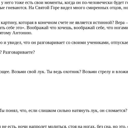
у него тоже есть свои моменты, когда он по-человечески будет го
рые гневаются. На Святой Горе видел много смиренных отцов, но
картину, которая в конечном счете не является истинной? Вера – 
ь себе это». Воображай что хочешь, воображай себе, что ногами 
святому Антонию.
 увидел, что он разговаривает со своими учениками, отпускает 
? Разговариваете?
ующее. Возьми свой лук. Ты ведь охотник? Возьми стрелу и вложи
 Ты понял, что, если слишком сильно натянуть лук, он сломается
есть, ночи напролет молиться, стоя на ногах, без сна, но это, о