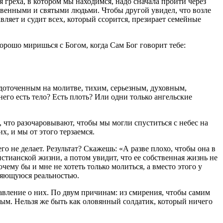
я греха, в котором мы находимся, надо сначала пройти через
ственными и святыми людьми. Чтобы другой увидел, что возле
вляет и судит всех, который ссорится, презирает семейные
хорошо миришься с Богом, когда Сам Бог говорит тебе:
едоточенным на молитве, тихим, серьезным, духовным,
его есть тело? Есть плоть? Или одни только ангельские
, что разочаровывают, чтобы мы могли спуститься с небес на
х, и мы от этого терзаемся.
 не делает. Результат? Скажешь: «А разве плохо, чтобы она в
стианской жизни, а потом увидит, что ее собственная жизнь не
очему бы и мне не хотеть только молиться, а вместо этого у
являющуюся реальностью.
авление о них. По двум причинам: из смирения, чтобы самим
остым. Нельзя же быть как оловянный солдатик, который ничего