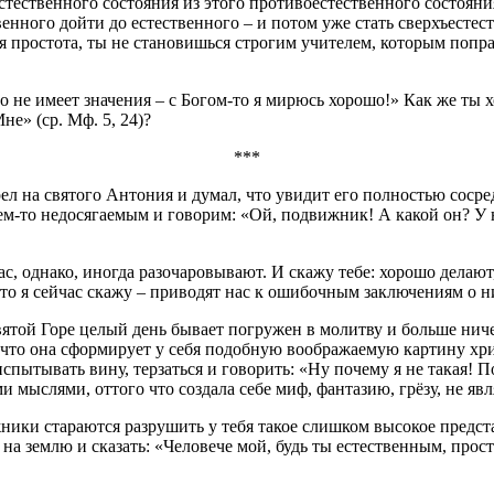
естественного состояния из этого противоестественного состояни
енного дойти до естественного – и потом уже стать сверхъесте
я простота, ты не становишься строгим учителем, которым попра
то не имеет значения – с Богом-то я мирюсь хорошо!» Как же ты 
е» (ср. Мф. 5, 24)?
***
рел на святого Антония и думал, что увидит его полностью соср
м-то недосягаемым и говорим: «Ой, подвижник! А какой он? У н
ас, однако, иногда разочаровывают. И скажу тебе: хорошо делают
что я сейчас скажу – приводят нас к ошибочным заключениям о ни
той Горе целый день бывает погружен в молитву и больше ничего
, что она сформирует у себя подобную воображаемую картину хри
испытывать вину, терзаться и говорить: «Ну почему я не такая! П
ими мыслями, оттого что создала себе миф, фантазию, грёзу, не 
ники стараются разрушить у тебя такое слишком высокое предст
ес на землю и сказать: «Человече мой, будь ты естественным, пр