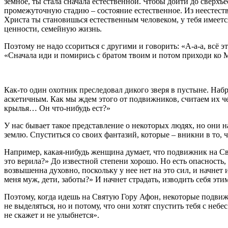
земное, ты стала сначала естественной. Чтобы дойти до сверхъ
промежуточную стадию – состояние естественное. Из неестеств
Христа ты становишься естественным человеком, у тебя имеетс
ценности, семейную жизнь.
Поэтому не надо ссориться с другими и говорить: «А-а-а, всё э
«Сначала иди и помирись с братом твоим и потом приходи ко Мн
Как-то один охотник преследовал дикого зверя в пустыне. Наб
аскетичным. Как мы ждем этого от подвижников, считаем их че
крылья… Он что-нибудь ест?»
У нас бывает такое представление о некоторых людях, но они н
землю. Спуститься со своих фантазий, которые – вникни в то, 
Например, какая-нибудь женщина думает, что подвижник на Свя
это верила?» До известной степени хорошо. Но есть опасность
возвышенна духовно, поскольку у нее нет на это сил, и начнет 
меня муж, дети, заботы?» И начнет страдать, изводить себя эт
Поэтому, когда идешь на Святую Гору Афон, некоторые подвиж
не выделяться, но и потому, что они хотят спустить тебя с неб
не скажет и не улыбнется».