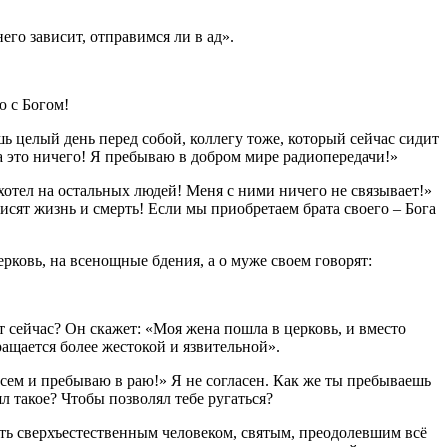
его зависит, отправимся ли в ад».
ю с Богом!
шь целый день перед собой, коллегу тоже, который сейчас сидит
Да это ничего! Я пребываю в добром мире радиопередачи!»
 хотел на остальных людей! Меня с ними ничего не связывает!»
сят жизнь и смерть! Если мы приобретаем брата своего – Бога
ерковь, на всенощные бдения, а о муже своем говорят:
т сейчас? Он скажет: «Моя жена пошла в церковь, и вместо
ращается более жестокой и язвительной».
всем и пребываю в раю!» Я не согласен. Как же ты пребываешь
ял такое? Чтобы позволял тебе ругаться?
стать сверхъестественным человеком, святым, преодолевшим всё