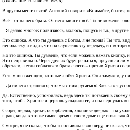
(Окончание. Начало см. №5,6)
В другом месте святой Антоний говорит: «Внимайте, братия, пос
Всё – от нашего брата. От него зависит всё. Ты не можешь гово
– Я делаю многое: подвизаюсь, молюсь, пощусь и т.д., а другие
Это ошибка. А что ты делаешь с Богом, я не понял? Ты что, ви
неподалеку и видит, что ты слушаешь эту передачу, и с которы
Но это ошибка. Ты думаешь, что если можешь нажать кнопку, и 
Это неправильно. Через других будет решаться, преуспели ли 
обретаем, а если соблазняем брата своего – против Христа сог
Есть много женщин, которые любят Христа. Они замужем, у них 
– Да ничего страшного, что мы с ним ругаемся! Здесь-то я успо
Да. Естественно, успокоилась, ведь здесь ты потакаешь своему
того, чтобы Христос и церковь усладили ее, и она вернулась ко
Ссоры, нервы, крики, оскорбления, хлопанье дверью – ты уходи
в раю, когда в это же самое время в твоем доме еще стоит тако
Смотри, я не сказал, чтобы ты оставила свою веру, не сказал,