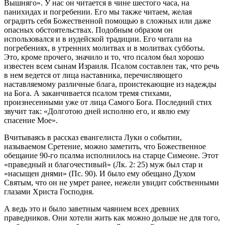
Вышняго». У нас он читается в чине шестого часа, на
панихидах и погребении. Его мы также читаем, желая
оградить себя Божественной помощью в сложных или даже
опасных обстоятельствах. Подобным образом он
использовался и в иудейской традиции. Его читали на
погребениях, в утренних молитвах и в молитвах субботы.
Это, кроме прочего, значило и то, что псалом был хорошо
известен всем сынам Израиля. Псалом составлен так, что речь
в нем ведется от лица наставника, перечисляющего
наставляемому различные блага, проистекающие из надежды
на Бога. А заканчивается псалом тремя стихами,
произнесенными уже от лица Самого Бога. Последний стих
звучит так: «Долготою дней исполню его, и явлю ему
спасение Мое».
Вчитываясь в рассказ евангелиста Луки о событии,
называемом Сретение, можно заметить, что Божественное
обещание 90-го псалма исполнилось на старце Симеоне. Этот
«праведный и благочестивый» (Лк. 2: 25) муж был стар и
«насыщен днями» (Пс. 90). И было ему обещано Духом
Святым, что он не умрет ранее, нежели увидит собственными
глазами Христа Господня.
А ведь это и было заветным чаянием всех древних
праведников. Они хотели жить как можно дольше не для того,