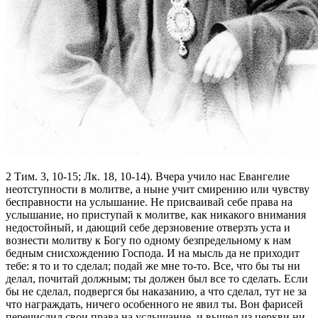
2 Тим. 3, 10-15; Лк. 18, 10-14). Вчера учило нас Евангелие
неотступности в молитве, а ныне учит смирению или чувству
бесправности на услышание. Не присваивай себе права на
услышание, но приступай к молитве, как никакого внимания
недостойный, и дающий себе дерзновение отверзть уста и
вознести молитву к Богу по одному безпредельному к нам
бедным снисхождению Господа. И на мысль да не приходит
тебе: я то и то сделал; подай же мне то-то. Все, что бы ты ни
делал, почитай должным; ты должен был все то сделать. Если
бы не сделал, подвергся бы наказанию, а что сделал, тут не за
что награждать, ничего особенного не явил ты. Вон фарисей
перечислил свои права на услышание, и вышел из церкви ни