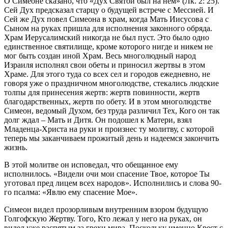
О Симеоне сказано, что «Дух Святой был на нем» (Лк. 2: 25).
Сей Дух предсказал старцу о будущей встрече с Мессией. И
Сей же Дух повел Симеона в храм, когда Мать Иисусова с
Сыном на руках пришла для исполнения законного обряда.
Храм Иерусалимский никогда не был пуст. Это было одно
единственное святилище, кроме которого нигде и никем не
мог быть создан иной Храм. Весь многолюдный народ
Израиля исполнял свои обеты и приносил жертвы в этом
Храме. Для этого туда со всех сел и городов ежедневно, не
говоря уже о праздничном многолюдстве, стекались людские
толпы для принесения жертв: жертв повинности, жертв
благодарственных, жертв по обету. И в этом многолюдстве
Симеон, ведомый Духом, без труда различил Тех, Кого он так
долг ждал – Мать и Дитя. Он подошел к Матери, взял
Младенца-Христа на руки и произнес ту молитву, с которой
теперь мы заканчиваем прожитый день и надеемся закончить
жизнь.
В этой молитве он исповедал, что обещанное ему
исполнилось. «Видели очи мои спасение Твое, которое Ты
уготовал пред лицем всех народов». Исполнились и слова 90-
го псалма: «Явлю ему спасение Мое».
Симеон видел прозорливым внутренним взором будущую
Голгофскую Жертву. Того, Кто лежал у него на руках, он
видел уже распятым за грехи мира. Поскольку именно Крест с