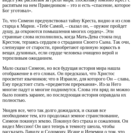
распятым на нем Праведником – это и есть «спасение, которое
Бог уготовал».
То, что Симеон предчувствовал тайну Креста, видно и из слов
старца к Марии. «Тебе Самой, – сказал он, – оружие пройдет
душу, да откроются помышления многих сердец». Эти
странные слова исполнились, когда Мать-Дева стояла под
Крестом, терзаясь сердцем о страдании Своего Сына. Так очи,
слепнущие от старости, приобретают орлиную зоркость в
вещах духовных, если сердце человека очищено верой и
терпеливым ожиданием.
Мало сказал Симеон, но вся будущая история мира нашла
отображение в его словах. Он предсказал, что Христос
просветит язычников; что в Израиле, для которого Он – слава,
Ему предстоит стать «предметом пререкания». Из-за Него
многие падут и многие поднимутся. Слова эти вряд ли можно
было понять заранее, но последующая история оправдала их
полностью.
Увидев все, чего так долго дожидался, и сказав все
необходимое тем, кто продолжал земное странствование,
Симеон покинул землю. Покинул без страха и сожаления. Он
видел Мессию! Он шел теперь в темноту шеола, чтобы
рассказать Давиду и Соломону, Исаие и Иеремии о том, что