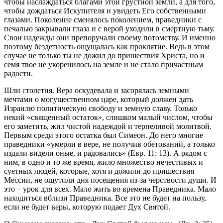
чтобы наслаждаться благами этой грустной земли, а для того,
чтобы дождаться Искупителя и увидеть Его собственными
глазами. Поколение сменялось поколением, праведники с
печалью закрывали глаза и с верой уходили в смертную тьму.
Свои надежды они препоручали своему потомству. И именно
поэтому бездетность ощущалась как проклятие. Ведь в этом
случае не только ты не дожил до пришествия Христа, но и
семя твое не укоренилось на земле и не стало причастным
радости.
Шли столетия. Вера оскудевала и засорялась земными
мечтами о могущественном царе, который должен дать
Израилю политическую свободу и земную славу. Только
некий «священный остаток», слишком малый числом, чтобы
его заметить, жил чистой надеждой и терпеливой молитвой.
Первым среди этого остатка был Симеон. До него многие
праведники «умерли в вере, не получив обетований, а только
издали видели оные, и радовались» (Евр. 11: 13). А рядом с
ним, в одно и то же время, жило множество нечестивых и
суетных людей, которые, хотя и дожили до пришествия
Мессии, не ощутили дня посещения из-за черствости души. И
это – урок для всех. Мало жить во времена Праведника. Мало
находиться вблизи Праведника. Все это не будет на пользу,
если не будет веры, которую подает Дух Святой.