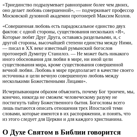
«Триединство подразумевает равноправие более чем двоих,
оно делает любовь совершенной», — подчеркивает профессор
Московской духовной академии протоиерей Максим Козлов.
«Совершенная любовь есть парадоксальное единство двух
фактов: с одной стороны, существования нескольких «Я»,
Которые любят Друг Друга, оставаясь раздельными, и, с
другой стороны, высочайшей степени единства между Ними,
— писал в XX веке известный румынский богослов
протоиерей Думитру Станилоэ. — Не может быть никакого
иного обоснования для любви в мире, ни иной цели
существования мира, кроме существования совершенной
вечной любви. Любовь в мире предполагает в качестве своего
источника и цели вечную совершенную любовь между
несколькими Божественными Лицами».
Исчерпывающим образом объяснить, почему Бог троичен, мы,
конечно, никогда не сможем: человеческому разуму не
постигнуть тайну Божественного бытия. Богословы всего
лишь пытаются описать отношения трех Ипостасей теми
словами, которые имеются в их распоряжении, и понять, что
из этого следует для Церкви и для каждого христианина.
О Духе Святом в Библии говорится