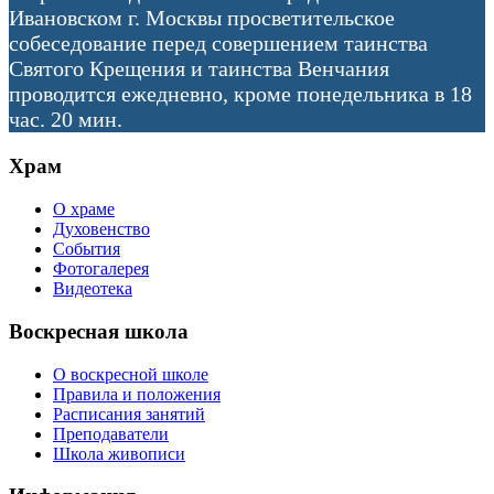
Ивановском г. Москвы просветительское
собеседование перед совершением таинства
Святого Крещения и таинства Венчания
проводится ежедневно, кроме понедельника в 18
час. 20 мин.
Храм
О храме
Духовенство
События
Фотогалерея
Видеотека
Воскресная школа
О воскресной школе
Правила и положения
Расписания занятий
Преподаватели
Школа живописи