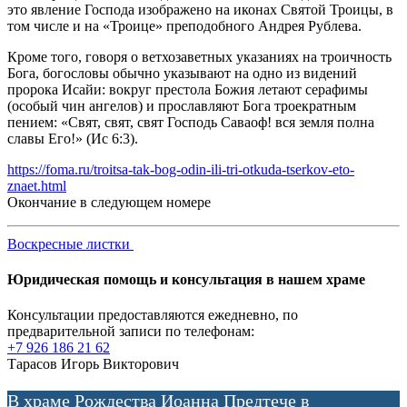
это явление Господа изображено на иконах Святой Троицы, в
том числе и на «Троице» преподобного Андрея Рублева.
Кроме того, говоря о ветхозаветных указаниях на троичность
Бога, богословы обычно указывают на одно из видений
пророка Исайи: вокруг престола Божия летают серафимы
(особый чин ангелов) и прославляют Бога троекратным
пением: «Свят, свят, свят Господь Саваоф! вся земля полна
славы Его!» (Ис 6:3).
https://foma.ru/troitsa-tak-bog-odin-ili-tri-otkuda-tserkov-eto-
znaet.html
Окончание в следующем номере
Воскресные листки
Юридическая помощь и консультация в нашем храме
Консультации предоставляются ежедневно, по
предварительной записи по телефонам:
+7 926 186 21 62
Тарасов Игорь Викторович
В храме Рождества Иоанна Предтече в