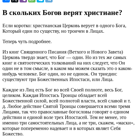
В скольких Богов верят христиане?
Если коротко: христианская Церковь верует в одного Бога,
Который един по существу, но троичен в Лицах.
Теперь чуть подробнее.
Из книг Священного Писания (Ветхого и Нового Завета)
Церковь твердо знает, что Бог — один. Но из тех же самых
книг и святоотеческих толкований на них следует, что Он
один не в том смысле, в каком мы можем сказать это о каком-
нибудь человеке. Бог один, но не одинок. Он триедин:
существуют три Божественных Ипостаси, или Лица.
Каждое из Лиц есть Бог во всей Своей полноте, весь Бог,
целиком. Каждая Ипостась Троицы обладает всей
Божественной силой, всей полнотой власти, всей славой и т.
д. Любое действие Святой Троицы совершается всеми тремя
Лицами, так что православные богословы говорят о едином
действии и единой воле трех Ипостасей. Тем не менее, это
именно три самостоятельных Лица, а не три, скажем, «маски»,
которые попеременно надевает и в которых являет Себя
Божество.