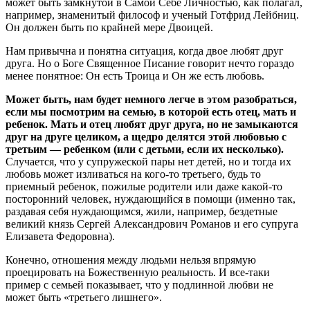
может быть замкнутой в Самой Себе Личностью, как полагал,
например, знаменитый философ и ученый Готфрид Лейбниц.
Он должен быть по крайней мере Двоицей.
Нам привычна и понятна ситуация, когда двое любят друг
друга. Но о Боге Священное Писание говорит нечто гораздо
менее понятное: Он есть Троица и Он же есть любовь.
Может быть, нам будет немного легче в этом разобраться,
если мы посмотрим на семью, в которой есть отец, мать и
ребенок. Мать и отец любят друг друга, но не замыкаются
друг на друге целиком, а щедро делятся этой любовью с
третьим — ребенком (или с детьми, если их несколько).
Случается, что у супружеской пары нет детей, но и тогда их
любовь может изливаться на кого-то третьего, будь то
приемный ребенок, пожилые родители или даже какой-то
посторонний человек, нуждающийся в помощи (именно так,
раздавая себя нуждающимся, жили, например, бездетные
великий князь Сергей Александрович Романов и его супруга
Елизавета Федоровна).
Конечно, отношения между людьми нельзя впрямую
проецировать на Божественную реальность. И все-таки
пример с семьей показывает, что у подлинной любви не
может быть «третьего лишнего».