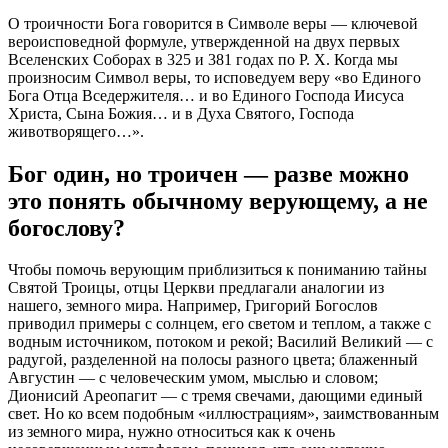
О троичности Бога говорится в Символе веры — ключевой
вероисповедной формуле, утвержденной на двух первых
Вселенских Соборах в 325 и 381 годах по Р. Х. Когда мы
произносим Символ веры, то исповедуем веру «во Единого
Бога Отца Вседержителя… и во Единого Господа Иисуса
Христа, Сына Божия… и в Духа Святого, Господа
животворящего…».
Бог один, но троичен — разве можно
это понять обычному верующему, а не
богослову?
Чтобы помочь верующим приблизиться к пониманию тайны
Святой Троицы, отцы Церкви предлагали аналогии из
нашего, земного мира. Например, Григорий Богослов
приводил примеры с солнцем, его светом и теплом, а также с
водным источником, потоком и рекой; Василий Великий — с
радугой, разделенной на полосы разного цвета; блаженный
Августин — с человеческим умом, мыслью и словом;
Дионисий Ареопагит — с тремя свечами, дающими единый
свет. Но ко всем подобным «иллюстрациям», заимствованным
из земного мира, нужно относиться как к очень