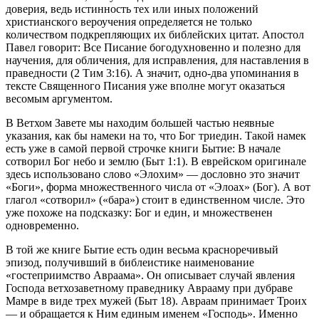
доверия, ведь истинность тех или иных положений
христианского вероучения определяется не только
количеством подкрепляющих их библейских цитат. Апостол
Павел говорит: Все Писание богодухновенно и полезно для
научения, для обличения, для исправления, для наставления в
праведности (2 Тим 3:16). А значит, одно-два упоминания в
тексте Священного Писания уже вполне могут оказаться
весомым аргументом.
В Ветхом Завете мы находим большей частью неявные
указания, как бы намеки на то, что Бог триедин. Такой намек
есть уже в самой первой строчке книги Бытие: В начале
сотворил Бог небо и землю (Быт 1:1). В еврейском оригинале
здесь использовано слово «Элохим» — дословно это значит
«Боги», форма множественного числа от «Элоах» (Бог). А вот
глагол «сотворил» («бара») стоит в единственном числе. Это
уже похоже на подсказку: Бог и един, и множественен
одновременно.
В той же книге Бытие есть один весьма красноречивый
эпизод, получивший в библеистике наименование
«гостеприимство Авраама». Он описывает случай явления
Господа ветхозаветному праведнику Аврааму при дубраве
Мамре в виде трех мужей (Быт 18). Авраам принимает Троих
— и обращается к Ним единым именем «Господь». Именно