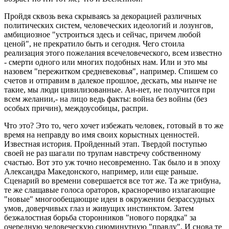
Пройдя сквозь века скрываясь за декорацией различных
политических систем, человеческих идеологий и лозунгов,
амбициозное "устроиться здесь и сейчас, причем любой
ценой", не прекратило быть и сегодня. Чего стоила
реализация этого пожелания всечеловеческого, всем известно
- смерти одного или многих подобных нам. Или и это мы
назовем "пережитком средневековья", например. Спишем со
счетов и отправим в далекое прошлое, дескать, мы нынче не
такие, мы люди цивилизованные. Ан-нет, не получится при
всем желании,- на лицо ведь факты: война без войны (без
особых причин), междоусобицы, распри.
Что это? Это то, чего хочет избежать человек, готовый в то же
время на неправду во имя своих корыстных ценностей.
Известная история. Пройденный этап. Твердой поступью
своей не раз шагали по трупам навстречу собственному
счастью. Вот это уж точно несовременно. Так было и в эпоху
Александра Македонского, например, или еще раньше.
Сценарий во времени совершается все тот же. Та же трибуна,
те же слащавые голоса ораторов, красноречиво излагающие
"новые" многообещающие идеи в окружении безрассудных
умов, доверчивых глаз и живущих инстинктом. Затем
безжалостная борьба сторонников "нового порядка" за
очередную человеческую сиюминутную "правду". И снова те