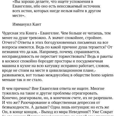
«Вы хорошо делаете, что ищете успокоения в
Евангелии, ибо оно есть неиссякаемый источник
всех истин, которых нигде нельзя найти в другом
месте».
Иммануил Кант
Чудесная эта Книга - Евангелие. Чем больше ее читаешь, тем
менее на душе тревожно. А значит спокойнее, стройнее.
Отчего? Ответы в этих богодухновенных письменах на все
вопросы имеются. Ведь по какой причине душа терзается? От
незнания что да как. Например, почему, спрашивается,
несправедливость не перестает торжествовать? Ведь и ракеты
в космосе спокойно бороздят просторы и посудомоечная
машина в кухне на всю катушку исправно работает, словом,
вроде не стоим на месте в цивилизационном плане,-
развиваемся, вот только междоусобиц в обществе homo sapiens
меньше так и не стало.
В чем причина? Вне Евангелия ответа не ищите. Многие
тужились на такие и другие проблемы отреагировать.
Конечно, реагировали, но, в конечном счете, их не разрешали.
И что же? Разочарование и общественная депрессия от
безвыходности. А дальше? Одна лишь интуиция: но есть же
Он, в конце концов, - Выход из мира Неведения?! Уже Сократ