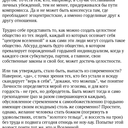
личных убеждений, тем не менее, придерживался бы пути
компромисса. Да и не может быть консенсуса там, где
преобладают эгоцентристские, а именно горделивые друг к
другу отношения.
Трудно себе представить то, как можно создать целостное
общество из тех людей, каждый из которых осознает себя
"центром вселенной" и как сами эти люди могут создать такое
общество. Абсурд думать будто общество, в котором
превалирует порожденный гордыней индивидуализм, когда у
каждого своя субкультура, партия, а главное, свои
собственные законы и свой бог, может достичь целостности.
Или так утверждать, стало быть, выпасть из современности?
Наверное, «да», с точки зрения тех, кто без устали и всюду
скандирует "верь в себя", "докажи, что можешь", чье понятие
Личности определяется мерой его эгоизма, и для кого
гордость - не грех, но добродетель. Быть может тогда и само
грехопадение (раз за разом совершающееся каждым),
обусловленное стремлением к самообожествлению (гордыню
имеющее своим исходным) столь же современно? Простите,
однако, желание человека стать божком (погрязнуть в
удовольствиях, отлить "золотого тельца", и воссесть на трон)
без труда и подвига сегодня отнюдь не ноу-хау. Попытке этой
возраст почти тот же, что и Вселенной.