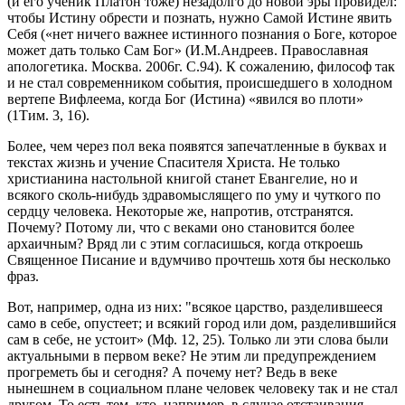
(и его ученик Платон тоже) незадолго до новой эры провидел:
чтобы Истину обрести и познать, нужно Самой Истине явить
Себя («нет ничего важнее истинного познания о Боге, которое
может дать только Сам Бог» (И.М.Андреев. Православная
апологетика. Москва. 2006г. С.94). К сожалению, философ так
и не стал современником события, происшедшего в холодном
вертепе Вифлеема, когда Бог (Истина) «явился во плоти»
(1Тим. 3, 16).
Более, чем через пол века появятся запечатленные в буквах и
текстах жизнь и учение Спасителя Христа. Не только
христианина настольной книгой станет Евангелие, но и
всякого сколь-нибудь здравомыслящего по уму и чуткого по
сердцу человека. Некоторые же, напротив, отстранятся.
Почему? Потому ли, что с веками оно становится более
архаичным? Вряд ли с этим согласишься, когда откроешь
Священное Писание и вдумчиво прочтешь хотя бы несколько
фраз.
Вот, например, одна из них: "всякое царство, разделившееся
само в себе, опустеет; и всякий город или дом, разделившийся
сам в себе, не устоит» (Мф. 12, 25). Только ли эти слова были
актуальными в первом веке? Не этим ли предупреждением
прогреметь бы и сегодня? А почему нет? Ведь в веке
нынешнем в социальном плане человек человеку так и не стал
другом. То есть тем, кто, например, в случае отстаивания