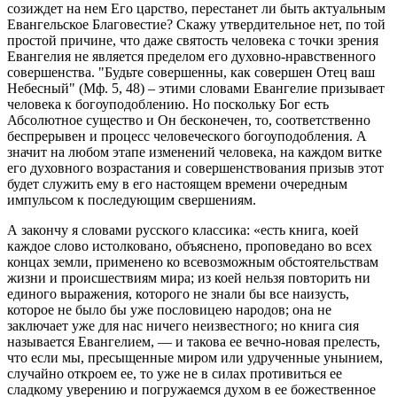
созиждет на нем Его царство, перестанет ли быть актуальным
Евангельское Благовестие? Скажу утвердительное нет, по той
простой причине, что даже святость человека с точки зрения
Евангелия не является пределом его духовно-нравственного
совершенства. "Будьте совершенны, как совершен Отец ваш
Небесный" (Мф. 5, 48) – этими словами Евангелие призывает
человека к богоуподоблению. Но поскольку Бог есть
Абсолютное существо и Он бесконечен, то, соответственно
беспрерывен и процесс человеческого богоуподобления. А
значит на любом этапе изменений человека, на каждом витке
его духовного возрастания и совершенствования призыв этот
будет служить ему в его настоящем времени очередным
импульсом к последующим свершениям.
А закончу я словами русского классика: «есть книга, коей
каждое слово истолковано, объяснено, проповедано во всех
концах земли, применено ко всевозможным обстоятельствам
жизни и происшествиям мира; из коей нельзя повторить ни
единого выражения, которого не знали бы все наизусть,
которое не было бы уже пословицею народов; она не
заключает уже для нас ничего неизвестного; но книга сия
называется Евангелием, — и такова ее вечно-новая прелесть,
что если мы, пресыщенные миром или удрученные унынием,
случайно откроем ее, то уже не в силах противиться ее
сладкому уверению и погружаемся духом в ее божественное