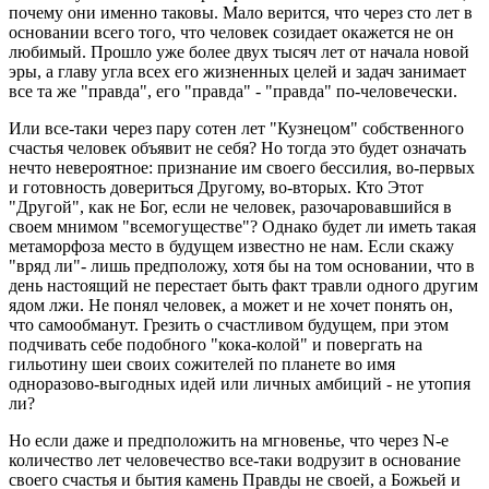
почему они именно таковы. Мало верится, что через сто лет в
основании всего того, что человек созидает окажется не он
любимый. Прошло уже более двух тысяч лет от начала новой
эры, а главу угла всех его жизненных целей и задач занимает
все та же "правда", его "правда" - "правда" по-человечески.
Или все-таки через пару сотен лет "Кузнецом" собственного
счастья человек объявит не себя? Но тогда это будет означать
нечто невероятное: признание им своего бессилия, во-первых
и готовность довериться Другому, во-вторых. Кто Этот
"Другой", как не Бог, если не человек, разочаровавшийся в
своем мнимом "всемогуществе"? Однако будет ли иметь такая
метаморфоза место в будущем известно не нам. Если скажу
"вряд ли"- лишь предположу, хотя бы на том основании, что в
день настоящий не перестает быть факт травли одного другим
ядом лжи. Не понял человек, а может и не хочет понять он,
что самообманут. Грезить о счастливом будущем, при этом
подчивать себе подобного "кока-колой" и повергать на
гильотину шеи своих сожителей по планете во имя
одноразово-выгодных идей или личных амбиций - не утопия
ли?
Но если даже и предположить на мгновенье, что через N-е
количество лет человечество все-таки водрузит в основание
своего счастья и бытия камень Правды не своей, а Божьей и