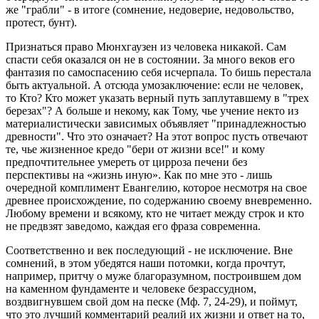
же "грабли" - в итоге (сомнение, недоверие, недовольство,
протест, бунт).
Признаться право Мюнхгаузен из человека никакой. Сам
спасти себя оказался он не в состоянии. За много веков его
фантазия по самоспасению себя исчерпала. То бишь перестала
быть актуальной. А отсюда умозаключение: если не человек,
то Кто? Кто может указать верный путь заплутавшему в "трех
березах"? А больше и некому, как Тому, чье учение некто из
материалистически зависимых объявляет "принадлежностью
древности". Что это означает? На этот вопрос пусть отвечают
те, чье жизненное кредо "бери от жизни все!" и кому
предпочтительнее умереть от цирроза печени без
перспективы на «жизнь иную». Как по мне это - лишь
очередной комплимент Евангелию, которое несмотря на свое
древнее происхождение, по содержанию своему вневременно.
Любому времени и всякому, кто не читает между строк и кто
не предвзят заведомо, каждая его фраза современна.
Соответственно и век последующий - не исключение. Вне
сомнений, в этом убедятся наши потомки, когда прочтут,
например, притчу о муже благоразумном, построившем дом
на каменном фундаменте и человеке безрассудном,
воздвигнувшем свой дом на песке (Мф. 7, 24-29), и поймут,
что это лучший комментарий реалий их жизни и ответ на то,