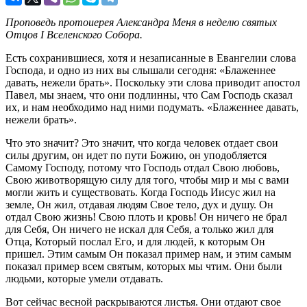
Проповедь протоиерея Александра Меня в неделю святых
Отцов I Вселенского Собора.
Есть сохранившиеся, хотя и незаписанные в Евангелии слова
Господа, и одно из них вы слышали сегодня: «Блаженнее
давать, нежели брать». Поскольку эти слова приводит апостол
Павел, мы знаем, что они подлинны, что Сам Господь сказал
их, и нам необходимо над ними подумать. «Блаженнее давать,
нежели брать».
Что это значит? Это значит, что когда человек отдает свои
силы другим, он идет по пути Божию, он уподобляется
Самому Господу, потому что Господь отдал Свою любовь,
Свою животворящую силу для того, чтобы мир и мы с вами
могли жить и существовать. Когда Господь Иисус жил на
земле, Он жил, отдавая людям Свое тело, дух и душу. Он
отдал Свою жизнь! Свою плоть и кровь! Он ничего не брал
для Себя, Он ничего не искал для Себя, а только жил для
Отца, Который послал Его, и для людей, к которым Он
пришел. Этим самым Он показал пример нам, и этим самым
показал пример всем святым, которых мы чтим. Они были
людьми, которые умели отдавать.
Вот сейчас весной раскрываются листья. Они отдают свое