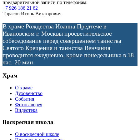
предварительной записи по телефонам:
+7 926 186 21 62
Тарасов Игорь Викторович
В храме Рождества Иоанна Предтече в
Ивановском г. Москвы просветительское
собеседование перед совершением таинства
Святого Крещения и таинства Венчания
проводится ежедневно, кроме понедельника в 18
час. 20 мин.
Храм
О храме
Духовенство
События
Фотогалерея
Видеотека
Воскресная школа
О воскресной школе
Правила и положения