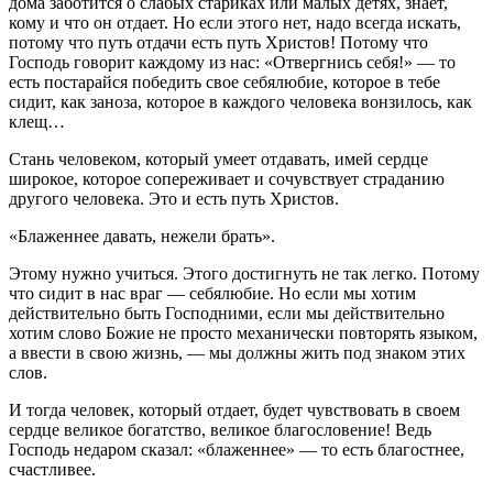
дома заботится о слабых стариках или малых детях, знает,
кому и что он отдает. Но если этого нет, надо всегда искать,
потому что путь отдачи есть путь Христов! Потому что
Господь говорит каждому из нас: «Отвергнись себя!» — то
есть постарайся победить свое себялюбие, которое в тебе
сидит, как заноза, которое в каждого человека вонзилось, как
клещ…
Стань человеком, который умеет отдавать, имей сердце
широкое, которое сопереживает и сочувствует страданию
другого человека. Это и есть путь Христов.
«Блаженнее давать, нежели брать».
Этому нужно учиться. Этого достигнуть не так легко. Потому
что сидит в нас враг — себялюбие. Но если мы хотим
действительно быть Господними, если мы действительно
хотим слово Божие не просто механически повторять языком,
а ввести в свою жизнь, — мы должны жить под знаком этих
слов.
И тогда человек, который отдает, будет чувствовать в своем
сердце великое богатство, великое благословение! Ведь
Господь недаром сказал: «блаженнее» — то есть благостнее,
счастливее.