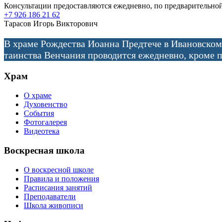
Консультации предоставляются ежедневно, по предварительной
+7 926 186 21 62
Тарасов Игорь Викторович
В храме Рождества Иоанна Предтече в Ивановском
таинства Венчания проводится ежедневно, кроме п
Храм
О храме
Духовенство
События
Фотогалерея
Видеотека
Воскресная школа
О воскресной школе
Правила и положения
Расписания занятий
Преподаватели
Школа живописи