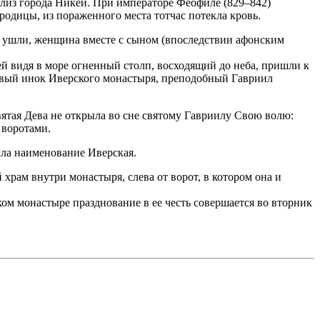
 близ города Никеи. При императоре Феофиле (829–842)
одицы, из пораженного места тотчас потекла кровь.
ни ушли, женщина вместе с сыном (впоследствии афонским
ней видя в море огненный столп, восходящий до неба, пришли к
тивый инок Иверского монастыря, преподобный Гавриил
святая Дева не открыла во сне святому Гавриилу Свою волю:
 воротами.
ила наименование Иверская.
храм внутри монастыря, слева от ворот, в котором она и
ком монастыре празднование в ее честь совершается во вторник