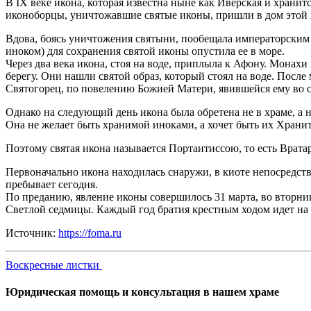
В IX веке икона, которая известна ныне как Иверская и храни
иконоборцы, уничтожавшие святые иконы, пришли в дом этой х
Вдова, боясь уничтожения святыни, пообещала императорским 
иноком) для сохранения святой иконы опустила ее в море.
Через два века икона, стоя на воде, приплыла к Афону. Монах
берегу. Они нашли святой образ, который стоял на воде. Пос
Святогорец, по повелению Божией Матери, явившейся ему во сн
Однако на следующий день икона была обретена не в храме, а 
Она не желает быть хранимой иноками, а хочет быть их Храни
Поэтому святая икона называется Портаитиссою, то есть Врат
Первоначально икона находилась снаружи, в киоте непосредств
пребывает сегодня.
По преданию, явление иконы совершилось 31 марта, во вторник
Светлой седмицы. Каждый год братия крестным ходом идет на 
Источник:
https://foma.ru
Воскресные листки
Юридическая помощь и консультация в нашем храме