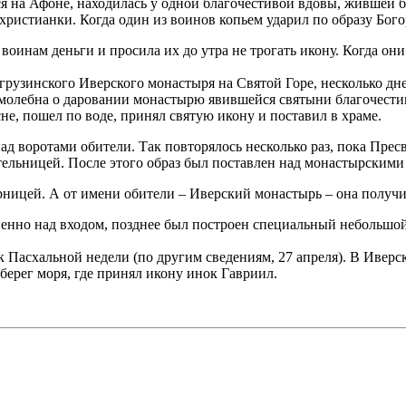
тся на Афоне, находилась у одной благочестивой вдовы, жившей
ристианки. Когда один из воинов копьем ударил по образу Богор
воинам деньги и просила их до утра не трогать икону. Когда о
и грузинского Иверского монастыря на Святой Горе, несколько д
ле молебна о даровании монастырю явившейся святыни благочес
е, пошел по воде, принял святую икону и поставил в храме.
над воротами обители. Так повторялось несколько раз, пока Пре
тельницей. После этого образ был поставлен над монастырскими
арницей. А от имени обители – Иверский монастырь – она получ
енно над входом, позднее был построен специальный небольшой 
 Пасхальной недели (по другим сведениям, 27 апреля). В Иверс
берег моря, где принял икону инок Гавриил.