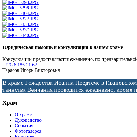
Юридическая помощь и консультация в нашем храме
Консультации предоставляются ежедневно, по предварительной
+7 926 186 21 62
Тарасов Игорь Викторович
В храме Рождества Иоанна Предтече в Ивановском
таинства Венчания проводится ежедневно, кроме п
Храм
О храме
Духовенство
События
Фотогалерея
Видеотека